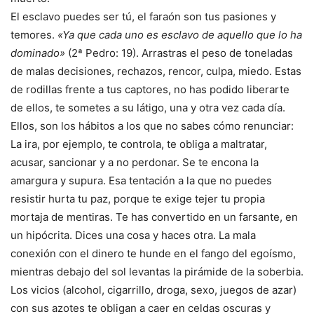
El esclavo puedes ser tú, el faraón son tus pasiones y
temores.
«Ya que cada uno es esclavo de aquello que lo ha
dominado»
(2ª Pedro: 19). Arrastras el peso de toneladas
de malas decisiones, rechazos, rencor, culpa, miedo. Estas
de rodillas frente a tus captores, no has podido liberarte
de ellos, te sometes a su látigo, una y otra vez cada día.
Ellos, son los hábitos a los que no sabes cómo renunciar:
La ira, por ejemplo, te controla, te obliga a maltratar,
acusar, sancionar y a no perdonar. Se te encona la
amargura y supura. Esa tentación a la que no puedes
resistir hurta tu paz, porque te exige tejer tu propia
mortaja de mentiras. Te has convertido en un farsante, en
un hipócrita. Dices una cosa y haces otra. La mala
conexión con el dinero te hunde en el fango del egoísmo,
mientras debajo del sol levantas la pirámide de la soberbia.
Los vicios (alcohol, cigarrillo, droga, sexo, juegos de azar)
con sus azotes te obligan a caer en celdas oscuras y