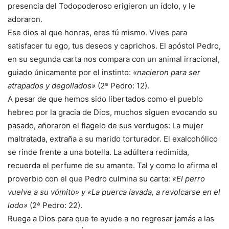
presencia del Todopoderoso erigieron un ídolo, y le
adoraron.
Ese dios al que honras, eres tú mismo. Vives para
satisfacer tu ego, tus deseos y caprichos. El apóstol Pedro,
en su segunda carta nos compara con un animal irracional,
guiado únicamente por el instinto:
«nacieron para ser
atrapados y degollados»
(2ª Pedro: 12).
A pesar de que hemos sido libertados como el pueblo
hebreo por la gracia de Dios, muchos siguen evocando su
pasado, añoraron el flagelo de sus verdugos: La mujer
maltratada, extraña a su marido torturador. El exalcohólico
se rinde frente a una botella. La adúltera redimida,
recuerda el perfume de su amante. Tal y como lo afirma el
proverbio con el que Pedro culmina su carta:
«El perro
vuelve a su vómito» y «La puerca lavada, a revolcarse en el
lodo»
(2ª Pedro: 22).
Ruega a Dios para que te ayude a no regresar jamás a las