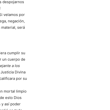
os despojarnos
!
 Si velamos por
rega, negación,
 material, será
iera cumplir su
ar un cuerpo de
jante a los
Justicia Divina
lificara por su
ún mortal limpio
 de esto Dios
 y así poder