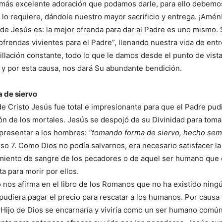
y más excelente adoración que podamos darle, para ello debem
í lo requiere, dándole nuestro mayor sacrificio y entrega. ¡Amén
 de Jesús es: la mejor ofrenda para dar al Padre es uno mismo.
ofrendas vivientes para el Padre”, llenando nuestra vida de ent
millación constante, todo lo que le damos desde el punto de vista
 y por esta causa, nos dará Su abundante bendición.
 de siervo
de Cristo Jesús fue total e impresionante para que el Padre pud
ón de los mortales. Jesús se despojó de su Divinidad para tom
presentar a los hombres:
“tomando forma de siervo, hecho seme
rso 7. Como Dios no podía salvarnos, era necesario satisfacer la 
iento de sangre de los pecadores o de aquel ser humano que ca
ta para morir por ellos.
o nos afirma en el libro de los Romanos que no ha existido ning
udiera pagar el precio para rescatar a los humanos. Por causa
l Hijo de Dios se encarnaría y viviría como un ser humano común