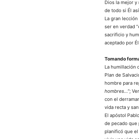
Dios la mejor 
de todo si Él as
La gran lección
ser en verdad “
sacrificio y hu
aceptado por Él
Tomando forma
La humillación 
Plan de Salvaci
hombre para re
hombres…”
; Ve
con el derramam
vida recta y san
El apóstol Pabl
de pecado que p
planificó que e