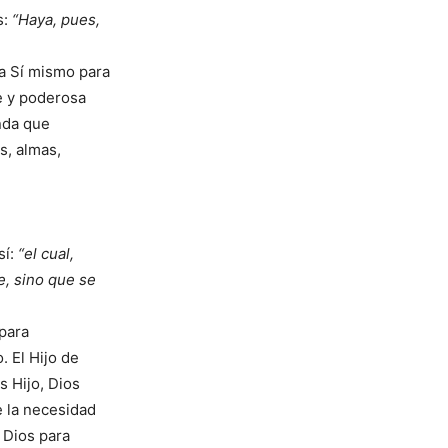
s:
“Haya, pues,
 a Sí mismo para
e y poderosa
nda que
s, almas,
sí:
“el cual,
e, sino que se
 para
. El Hijo de
s Hijo, Dios
e la necesidad
 Dios para