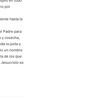
mplió en todo
io por
ente hasta la
el Padre para
a y cosecha,
da la justa y
 dio un nombre
la de los que
e Jesucristo es