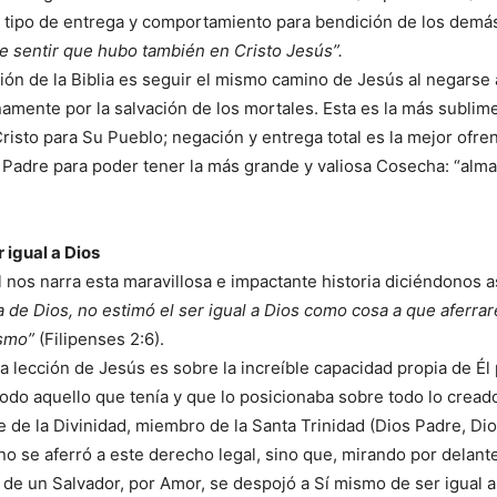
 tipo de entrega y comportamiento para bendición de los demá
e sentir que hubo también en Cristo Jesús”.
ión de la Biblia es seguir el mismo camino de Jesús al negarse
amente por la salvación de los mortales. Esta es la más sublim
isto para Su Pueblo; negación y entrega total es la mejor ofre
Padre para poder tener la más grande y valiosa Cosecha: “alma
 igual a Dios
l nos narra esta maravillosa e impactante historia diciéndonos a
 de Dios, no estimó el ser igual a Dios como cosa a que aferrar
ismo”
(Filipenses 2:6).
ia lección de Jesús es sobre la increíble capacidad propia de Él
odo aquello que tenía y que lo posicionaba sobre todo lo creado
 de la Divinidad, miembro de la Santa Trinidad (Dios Padre, Dio
 no se aferró a este derecho legal, sino que, mirando por delant
 de un Salvador, por Amor, se despojó a Sí mismo de ser igual a