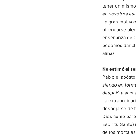
tener un mismo
en vosotros est
La gran motivac
ofrendarse plen
enseñanza de Cr
podemos dar al 
almas”.
No estimó el ser
Pablo el apósto
siendo en forma
despojó a sí m
La extraordinar
despojarse de t
Dios como parte
Espíritu Santo)
de los mortales