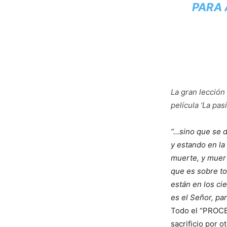
PARA 
La gran lección
película ‘La pas
“…sino que se 
y estando en la
muerte, y muert
que es sobre to
están en los cie
es el Señor, pa
Todo el “PROCE
sacrificio por o