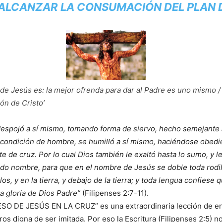
ALCANZAR LA CONSUMACIÓN DEL PLAN 
 de Jesús es: la mejor ofrenda para dar al Padre es uno mismo /
ión de Cristo’
despojó a sí mismo, tomando forma de siervo, hecho semejante 
 condición de hombre, se humilló a sí mismo, haciéndose obedie
e de cruz. Por lo cual Dios también le exaltó hasta lo sumo, y 
do nombre, para que en el nombre de Jesús se doble toda rodil
los, y en la tierra, y debajo de la tierra; y toda lengua confiese 
ra gloria de Dios Padre”
(Filipenses 2:7-11).
SO DE JESÚS EN LA CRUZ” es una extraordinaria lección de en
tros digna de ser imitada. Por eso la Escritura (Filipenses 2:5) n