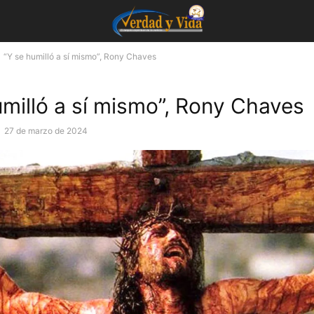
“Y se humilló a sí mismo”, Rony Chaves
umilló a sí mismo”, Rony Chaves
-
27 de marzo de 2024