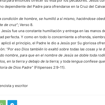
santa para entonces ofrecer su vida por los pecadores. Jesús cu
o dependiente del Padre para ofrendarse en la Cruz del Calvar
a condición de hombre, se humilló a sí mismo, haciéndose obedi
te de cruz”
; Verso 8.
Jesús fue una constante humillación y entrega en las manos d
ad perfecta. Y como en todo lo concerniente a ofrenda, siembr
aplicó el principio, el Padre le dio a Jesús por Su gloriosa ofren
ión:
“Por eso Dios también lo exaltó sobre todas las cosas y le
do nombre, para que en el nombre de Jesús se doble toda rodil
los, en la tierra y debajo de la tierra; y toda lengua confiese qu
gloria de Dios Padre”
(Filipenses 2:9-11).
encista y escritor