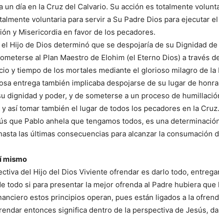
 un día en la Cruz del Calvario. Su acción es totalmente volunta
almente voluntaria para servir a Su Padre Dios para ejecutar el
ón y Misericordia en favor de los pecadores.
, el Hijo de Dios determinó que se despojaría de su Dignidad de
ometerse al Plan Maestro de Elohim (el Eterno Dios) a través de
acio y tiempo de los mortales mediante el glorioso milagro de la
sa entrega también implicaba despojarse de su lugar de honra 
u dignidad y poder, y de someterse a un proceso de humillació
 así tomar también el lugar de todos los pecadores en la Cruz
sús que Pablo anhela que tengamos todos, es una determinació
hasta las últimas consecuencias para alcanzar la consumación d
sí mismo
ctiva del Hijo del Dios Viviente ofrendar es darlo todo, entrega
 todo si para presentar la mejor ofrenda al Padre hubiera que 
anciero estos principios operan, pues están ligados a la ofre
frendar entonces significa dentro de la perspectiva de Jesús, da