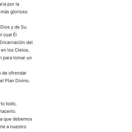
ria por la
 más glorioso
 Dios y de Su
l cual Él
 Encarnación del
en los Cielos,
n para tomar un
.
n de ofrendar
el Plan Divino.
rlo todo,
hacerlo.
nda que debemos
rle a nuestro