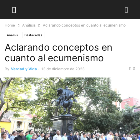
Home
Análisis
Aclarando conceptos en cuanto al ecumenismo
Análisis
Destacadas
Aclarando conceptos en
cuanto al ecumenismo
0
By
Verdad y Vida
-
13 de diciembre de 2023