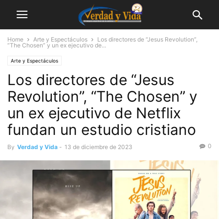
Home
Arte y Espectáculos
Los directores de “Jesus Revolution”,
“The Chosen” y un ex ejecutivo de...
Arte y Espectáculos
Los directores de “Jesus
Revolution”, “The Chosen” y
un ex ejecutivo de Netflix
fundan un estudio cristiano
0
By
Verdad y Vida
-
13 de diciembre de 2023