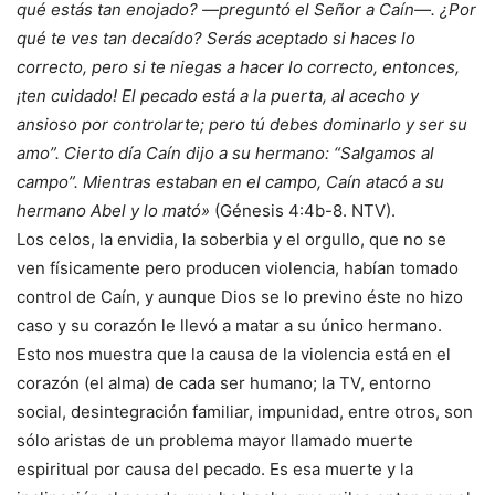
qué estás tan enojado? —preguntó el Señor a Caín—. ¿Por
qué te ves tan decaído? Serás aceptado si haces lo
correcto, pero si te niegas a hacer lo correcto, entonces,
¡ten cuidado! El pecado está a la puerta, al acecho y
ansioso por controlarte; pero tú debes dominarlo y ser su
amo”. Cierto día Caín dijo a su hermano: “Salgamos al
campo”. Mientras estaban en el campo, Caín atacó a su
hermano Abel y lo mató»
(Génesis 4:4b-8. NTV).
Los celos, la envidia, la soberbia y el orgullo, que no se
ven físicamente pero producen violencia, habían tomado
control de Caín, y aunque Dios se lo previno éste no hizo
caso y su corazón le llevó a matar a su único hermano.
Esto nos muestra que la causa de la violencia está en el
corazón (el alma) de cada ser humano; la TV, entorno
social, desintegración familiar, impunidad, entre otros, son
sólo aristas de un problema mayor llamado muerte
espiritual por causa del pecado. Es esa muerte y la