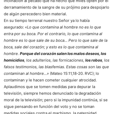
inclinación al pecado que ha hecho que miles opten por el
derramamiento de la sangre de su prójimo para despojarlo
de algún perecedero bien material.
En su tiempo terrenal nuestro Señor ya lo había
asegurado:
«Lo que contamina al hombre no es lo que
entra por su boca. Por el contrario, lo que contamina al
hombre es lo que sale de su boca… Pero lo que sale de la
boca, sale del corazón; y esto es lo que contamina al
hombre.
Porque del corazón salen los malos deseos, los
homicidios
, los adulterios, las fornicaciones,
los robos
, los
falsos testimonios, las blasfemias. Estas cosas son las que
contaminan al hombre…»
(Mateo 15:11,18-20. RVC); lo
contaminan y le hacen cometer cualquier atrocidad.
Aplaudimos que se tomen medidas para depurar la
televisión, siempre hemos denunciado la degradación
moral de la televisión; pero si la impunidad continúa, si se
sigue pensando en función del voto y no se toman
medidas sociales contra el machismo, la paternidad