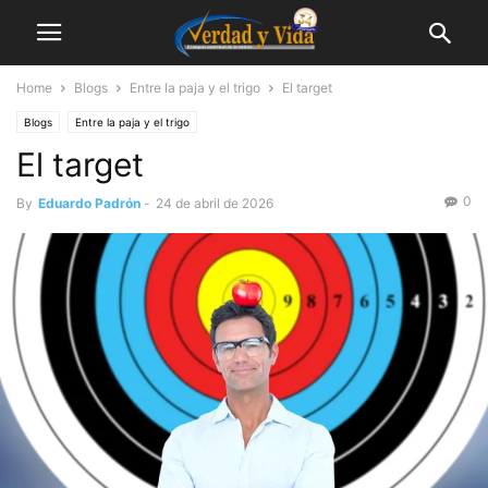
Home
Blogs
Entre la paja y el trigo
El target
Blogs
Entre la paja y el trigo
El target
0
By
Eduardo Padrón
-
24 de abril de 2026