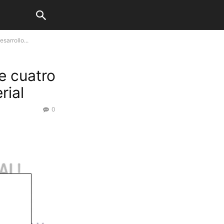
sarrollo...
e cuatro
rial
0