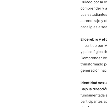
Guiado por la e
comprender y ap
Los estudiantes
aprendizaje y o
cada iglesia se
El cerebro y el
Impartido por M
y psicológico d
Comprender los 
transformado pe
generación haci
Identidad sexua
Bajo la direcci
fundamentada en
participantes a