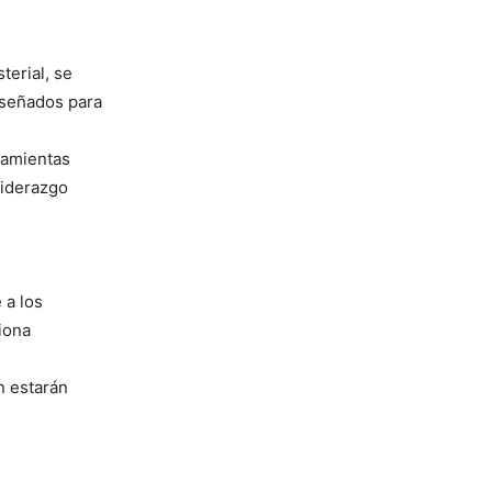
terial, se
iseñados para
ramientas
liderazgo
 a los
iona
én estarán