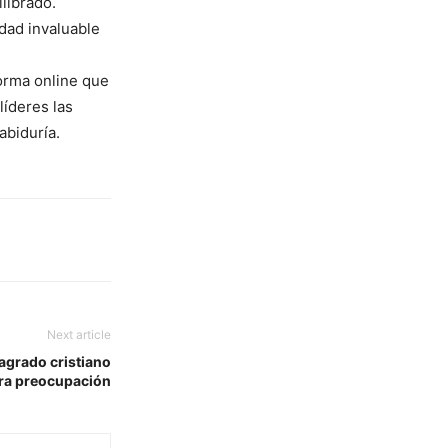
librado.
dad invaluable
forma online que
líderes las
abiduría.
Next article
sagrado cristiano
ra preocupación