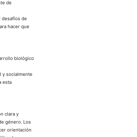
nte de
r desafíos de
para hacer que
rrollo biológico
l y socialmente
a esta
n clara y
 de género. Los
cer orientación