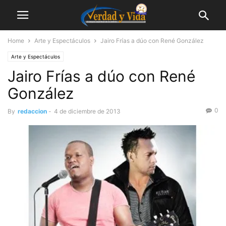
Home
Arte y Espectáculos
Jairo Frías a dúo con René González
Arte y Espectáculos
Jairo Frías a dúo con René
González
0
By
redaccion
-
4 de diciembre de 2013