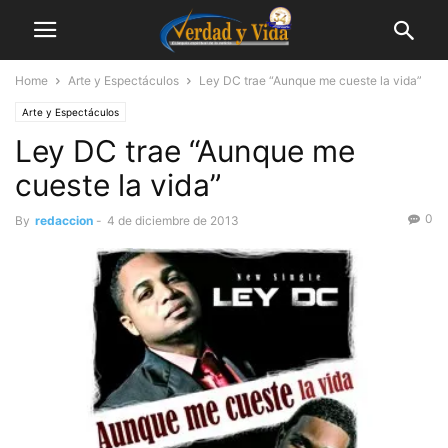
Home
Arte y Espectáculos
Ley DC trae “Aunque me cueste la vida”
Arte y Espectáculos
Ley DC trae “Aunque me
cueste la vida”
0
By
redaccion
-
4 de diciembre de 2013