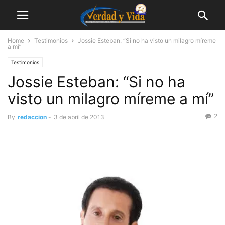
Home
Testimonios
Jossie Esteban: “Si no ha visto un milagro míreme
a mí”
Testimonios
Jossie Esteban: “Si no ha
visto un milagro míreme a mí”
2
By
redaccion
-
3 de abril de 2013