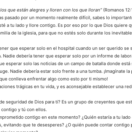
los que están alegres y lloren con los que lloran”
(Romanos 12:1
as pasado por un momento realmente difícil, sabes lo important
té a tu lado y llore contigo. Es por eso por lo que Dios quiere 
milia de la iglesia, para que no estés solo durante los inevitab
ener que esperar solo en el hospital cuando un ser querido se
a. Nadie debería tener que esperar solo por un informe de labor
ue esperar solo las noticias de un campo de batalla donde está 
nyuge. Nadie debería estar solo frente a una tumba. ¡Imagínate la
ue conlleva enfrentar algo como esto por ti mismo!
ciones trágicas en tu vida, y es aconsejable establecer una re
 de seguridad de Dios para ti? Es un grupo de creyentes que es
ontigo y tú con ellos.
mprometido contigo en este momento? ¿Quién estaría a tu lado 
as, evitando que te desesperes? ¿O quién puede contar contigo p