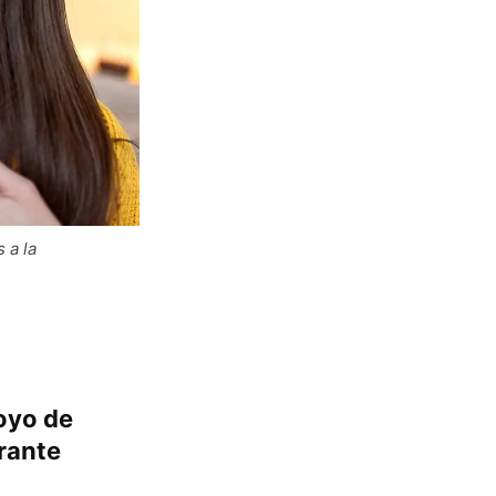
 a la
poyo de
urante