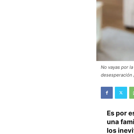
No vayas por la
desesperación 
Es por e
una fami
los inev