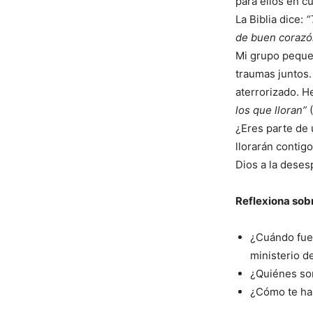
para ellos en 
La Biblia dice:
“
de buen corazó
Mi grupo peque
traumas juntos.
aterrorizado. 
los que lloran”
(
¿Eres parte de
llorarán contig
Dios a la deses
Reflexiona sobr
¿Cuándo fue 
ministerio d
¿Quiénes so
¿Cómo te ha