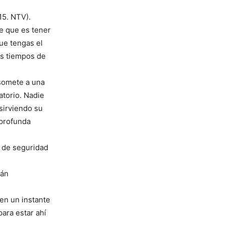
5. NTV).
e que es tener
que tengas el
les tiempos de
 somete a una
atorio. Nadie
sirviendo su
 profunda
d de seguridad
tán
en un instante
ara estar ahí