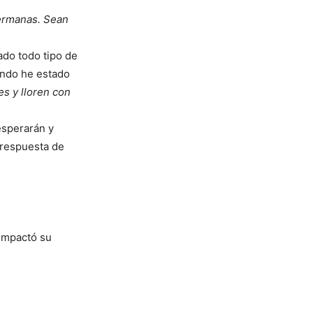
ermanas. Sean
do todo tipo de
ando he estado
es y lloren con
esperarán y
a respuesta de
 impactó su