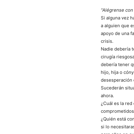
“Alégrense con 
Si alguna vez h
a alguien que es
apoyo de una fa
crisis.
Nadie debería t
cirugía riesgos
debería tener q
hijo, hija o có
desesperación q
Sucederán situa
ahora.
¿Cuál es la red
comprometidos c
¿Quién está co
si lo necesitar