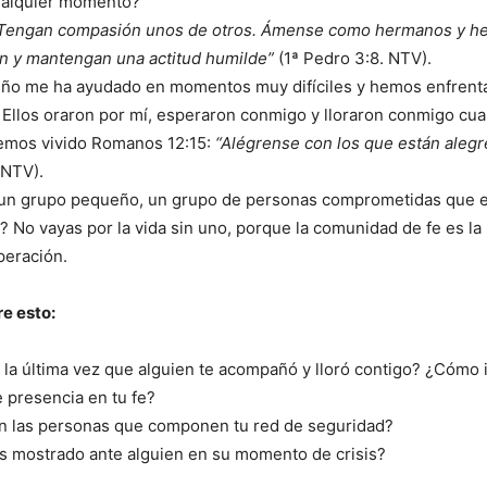
cualquier momento?
Tengan compasión unos de otros. Ámense como hermanos y h
n y mantengan una actitud humilde”
(1ª Pedro 3:8. NTV).
ño me ha ayudado en momentos muy difíciles y hemos enfrenta
 Ellos oraron por mí, esperaron conmigo y lloraron conmigo cu
Hemos vivido Romanos 12:15:
“Alégrense con los que están alegr
NTV).
 un grupo pequeño, un grupo de personas comprometidas que 
o? No vayas por la vida sin uno, porque la comunidad de fe es l
peración.
e esto:
la última vez que alguien te acompañó y lloró contigo? ¿Cómo
e presencia en tu fe?
n las personas que componen tu red de seguridad?
s mostrado ante alguien en su momento de crisis?