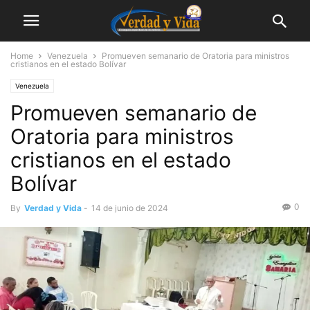
Home
Venezuela
Promueven semanario de Oratoria para ministros
cristianos en el estado Bolívar
Venezuela
Promueven semanario de
Oratoria para ministros
cristianos en el estado
Bolívar
0
By
Verdad y Vida
-
14 de junio de 2024