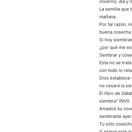
invierno, día y 
La semilla que 
mañana.
Por tal razón, 
buena cosecha t
Si hoy siembra
¿por qué me es
Sembrar y cosec
Esta no se trat
con todo lo rela
Dios establece 
no cesará la si
El libro de Gála
siembra”
(NVI).
Amados su cose
sembraste ayer
Tu sólo cosecha
Y agarre este t