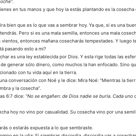
noche”.
tienes en tus manos y que hoy la estás plantando es la cosecha
mira bien que es lo que vas a sembrar hoy. Ya que, si es una bue
endrás. Pero si es una mala semilla, entonces una mala cosech
s vientos, entonces mañana cosecharás tempestades. Y luego t
tá pasando esto a mi?
har es una ley establecida por Dios. Y esta rige todas las esfer
a de generar sólo dinero, como muchos la han enfocado. Sino qu
cionado con tu vida aquí en la tierra.
una conversación con Noé y le dice: Mira Noé: “Mientras la tie
embra y la cosecha”.
tas 6:7 dice:
“No se engañen: de Dios nadie se burla. Cada uno 
cha hoy no vino por casualidad. Su cosecha vino por una semil
.
rás o estarás expuesta a lo que sembraste.
rompo en la uña: Si siembras discordia, discordia vas a cosechar