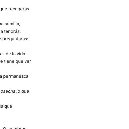
 que recogerás
na semilla,
a tendrás.
e preguntarás:
as de la vida.
e tiene que ver
rra permanezca
cosecha lo que
la que
. Si siembras