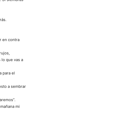
rás.
r en contra
rujos,
 lo que vas a
a para el
uesto a sembrar
garemos”.
e mañana mi