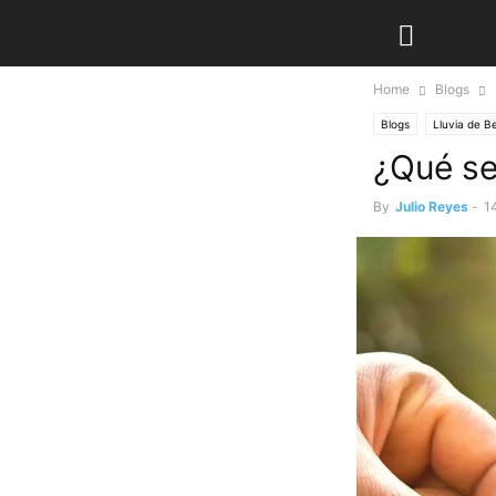
Home
Blogs
Blogs
Lluvia de B
¿Qué se
By
Julio Reyes
-
1