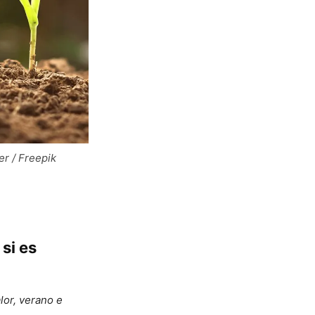
er / Freepik
si es
alor, verano e