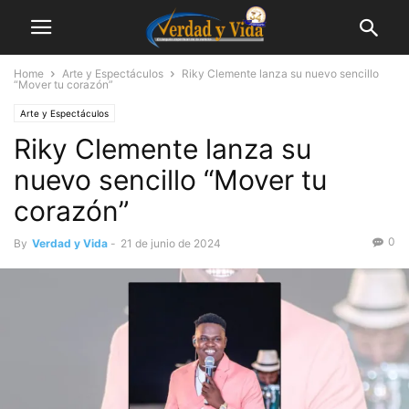
Home
Arte y Espectáculos
Riky Clemente lanza su nuevo sencillo
“Mover tu corazón”
Arte y Espectáculos
Riky Clemente lanza su
nuevo sencillo “Mover tu
corazón”
0
By
Verdad y Vida
-
21 de junio de 2024