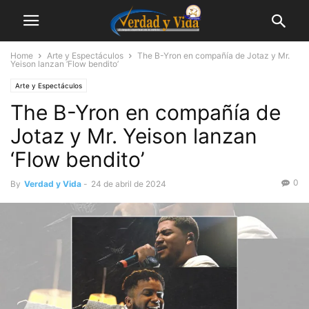
Home
Arte y Espectáculos
The B-Yron en compañía de Jotaz y Mr.
Yeison lanzan ‘Flow bendito’
Arte y Espectáculos
The B-Yron en compañía de
Jotaz y Mr. Yeison lanzan
‘Flow bendito’
0
By
Verdad y Vida
-
24 de abril de 2024