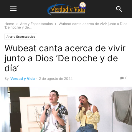
Home
Arte y Espectáculos
Wubeat canta acerca de vivir junto a Dios
‘De noche y de...
Arte y Espectáculos
Wubeat canta acerca de vivir
junto a Dios ‘De noche y de
día’
0
By
Verdad y Vida
-
2 de agosto de 2024