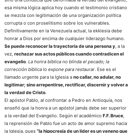
esa misma lógica aplica hoy cuando el testimonio cristiano
se mezcla con legitimación de una organización política
corrupta o con proselitismo sobre los vulnerables.
Definitivamente en la Venezuela actual, la ekklesia debe
honrar a Dios por encima de cualquier liderazgo humano.
Se puede reconocer la trayectoria de una persona y
, a la
vez,
rechazar sus actos públicos cuando contradicen el
evangelio
.
La honra bíblica no blinda el pecado; la
corrección bíblica lo expone para restaurar
. Ese es el
llamado urgente para la Iglesia a
no callar, no adular, no
legitimar; sino arrepentirse, rectificar, discernir y volver a
la verdad de Cristo
.
El apóstol Pablo, al confrontar a Pedro en Antioquía, nos
enseñó que la honra a un apóstol jamás debe ser superior
a la verdad del Evangelio. Según el académico
F.F. Bruce
,
la reprensión de Pablo fue un acto de amor supremo hacia
la Iglesia, pues
“la hipocresía de un líder es un veneno que