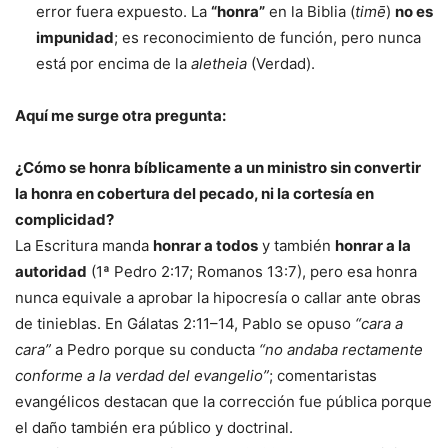
error fuera expuesto. La
“honra”
en la Biblia (
timē
)
no es
impunidad
; es reconocimiento de función, pero nunca
está por encima de la
aletheia
(Verdad).
Aquí me surge otra pregunta:
¿Cómo se honra bíblicamente a un ministro sin convertir
la honra en cobertura del pecado, ni la cortesía en
complicidad?
La Escritura manda
honrar a todos
y también
honrar a la
autoridad
(1ª Pedro 2:17; Romanos 13:7), pero esa honra
nunca equivale a aprobar la hipocresía o callar ante obras
de tinieblas. En Gálatas 2:11–14, Pablo se opuso
“cara a
cara”
a Pedro porque su conducta
“no andaba rectamente
conforme a la verdad del evangelio”
; comentaristas
evangélicos destacan que la corrección fue pública porque
el daño también era público y doctrinal.