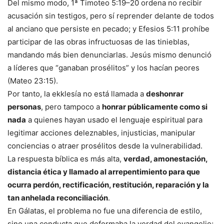
Del mismo modo, 1ª Timoteo 5:19–20 ordena no recibir
acusación sin testigos, pero sí reprender delante de todos
al anciano que persiste en pecado; y Efesios 5:11 prohíbe
participar de las obras infructuosas de las tinieblas,
mandando más bien denunciarlas. Jesús mismo denunció
a líderes que “ganaban prosélitos” y los hacían peores
(Mateo 23:15).
Por tanto, la ekklesía no está llamada a
deshonrar
personas
, pero tampoco a
honrar públicamente como si
nada
a quienes hayan usado el lenguaje espiritual para
legitimar acciones deleznables, injusticias, manipular
conciencias o atraer prosélitos desde la vulnerabilidad.
La respuesta bíblica es más alta,
verdad, amonestación,
distancia ética y llamado al arrepentimiento para que
ocurra perdón, rectificación, restitución, reparación y la
tan anhelada reconciliación
.
En Gálatas, el problema no fue una diferencia de estilo,
sino una conducta que deformaba la verdad del evangelio;