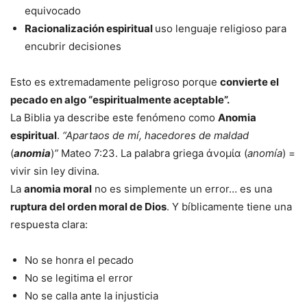
equivocado
Racionalización espiritual
uso lenguaje religioso para
encubrir decisiones
Esto es extremadamente peligroso porque
convierte el
pecado en algo “espiritualmente aceptable”.
La Biblia ya describe este fenómeno como
Anomia
espiritual
.
“Apartaos de mí, hacedores de maldad
(
anomia
)
”
Mateo 7:23. La palabra griega ἀνομία (
anomía
) =
vivir sin ley divina.
La
anomia moral
no es simplemente un error… es una
ruptura del orden moral de Dios
. Y bíblicamente tiene una
respuesta clara:
No se honra el pecado
No se legitima el error
No se calla ante la injusticia