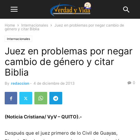
Home
Internacionales
Juez en problemas por negar cambio de
género y citar Biblia
Internacionales
Juez en problemas por negar
cambio de género y citar
Biblia
0
By
redaccion
-
4 de diciembre de 2013
(Noticia Cristiana/ VyV – QUITO).-
Después que el juez primero de lo Civil de Guayas,