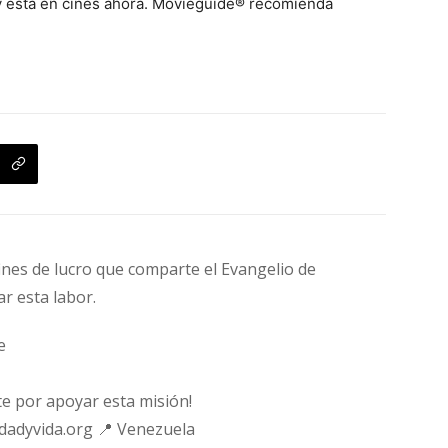
 y está en cines ahora. Movieguide® recomienda
fines de lucro que comparte el Evangelio de
ar esta labor.
e
e por apoyar esta misión!
rdadyvida.org 📍 Venezuela