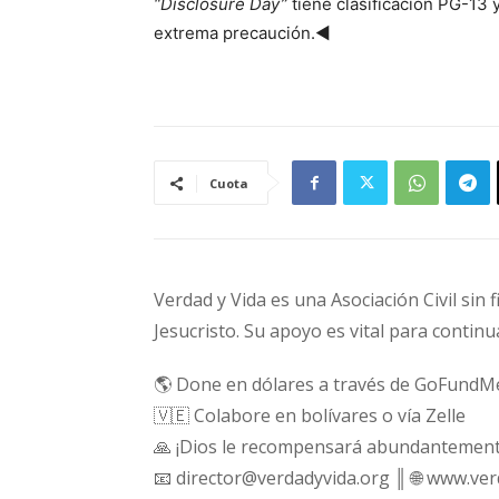
“Disclosure Day”
tiene clasificación PG-13
extrema precaución.◄
Cuota
Verdad y Vida es una Asociación Civil sin 
Jesucristo. Su apoyo es vital para continu
🌎 Done en dólares a través de GoFundM
🇻🇪 Colabore en bolívares o vía Zelle
🙏 ¡Dios le recompensará abundantement
📧 director@verdadyvida.org ║ 🌐 www.ve