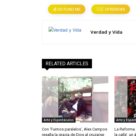
💰 GO FUND ME
🇻🇪 OFRENDAR
Verdad y Vida
RELATED ARTICLES
Arte y Espectáculos
Arte y Espec
Con ‘Fuimos paralelos’, Alex Campos
La Reforma p
resalta la gracia de Dios al cruzarse
la calle’, un