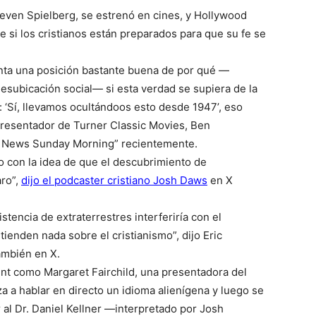
teven Spielberg, se estrenó en cines, y Hollywood
e si los cristianos están preparados para que su fe se
enta una posición bastante buena de por qué —
esubicación social— si esta verdad se supiera de la
: ‘Sí, llevamos ocultándoos esto desde 1947’, eso
presentador de Turner Classic Movies, Ben
S News Sunday Morning” recientemente.
o con la idea de que el descubrimiento de
aro”,
dijo el podcaster cristiano Josh Daws
en X
tencia de extraterrestres interferiría con el
tienden nada sobre el cristianismo”, dijo Eric
ambién en X.
unt como Margaret Fairchild, una presentadora del
 a hablar en directo un idioma alienígena y luego se
al Dr. Daniel Kellner —interpretado por Josh