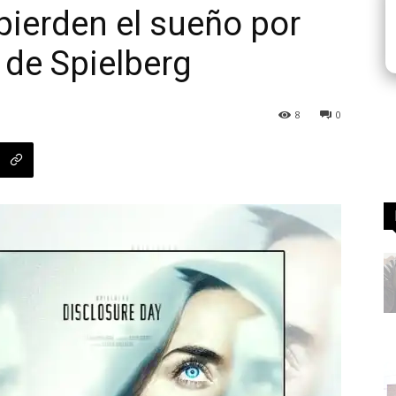
pierden el sueño por
s de Spielberg
8
0