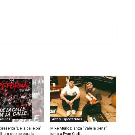
táculos
Arte y Espectáculos
resenta ‘De la calle pa’
Mike Muñoz lanza “Vale la pena”
 álbum que celebra la
junto a Evan Craft