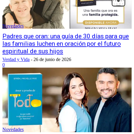
Novedades
Padres que oran: una guía de 30 días para que
las familias luchen en oración por el futuro
espiritual de sus hijos
Verdad y Vida
-
26 de junio de 2026
0
Novedades