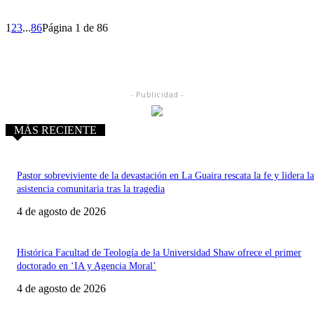
1
2
3
...
86
Página 1 de 86
- Publicidad -
MÁS RECIENTE
Pastor sobreviviente de la devastación en La Guaira rescata la fe y lidera la
asistencia comunitaria tras la tragedia
4 de agosto de 2026
Histórica Facultad de Teología de la Universidad Shaw ofrece el primer
doctorado en ‘IA y Agencia Moral’
4 de agosto de 2026