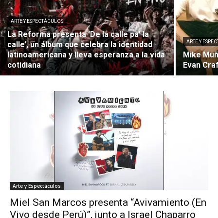
ARTE Y ESPECTÁCULOS
La Reforma presenta ‘De la calle pa’ la
ARTE Y ESPE
calle’, un álbum que celebra la identidad
latinoamericana y lleva esperanza a la vida
Mike Muño
cotidiana
Evan Cra
Arte y Espectáculos
Miel San Marcos presenta “Avivamiento (En
Vivo desde Perú)”, junto a Israel Chaparro