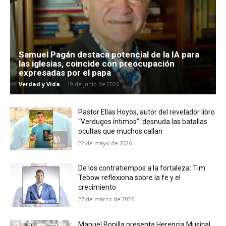
Samuel Pagán destaca potencial de la IA para
las iglesias, coincide con preocupación
expresadas por el papa
Verdad y Vida
-
19 de junio de 2026
Pastor Elías Hoyos, autor del revelador libro
“Verdugos íntimos”: desnuda las batallas
ocultas que muchos callan
22 de mayo de 2026
De los contratiempos a la fortaleza: Tim
Tebow reflexiona sobre la fe y el
crecimiento
27 de marzo de 2026
Manuel Bonilla presenta Herencia Musical,