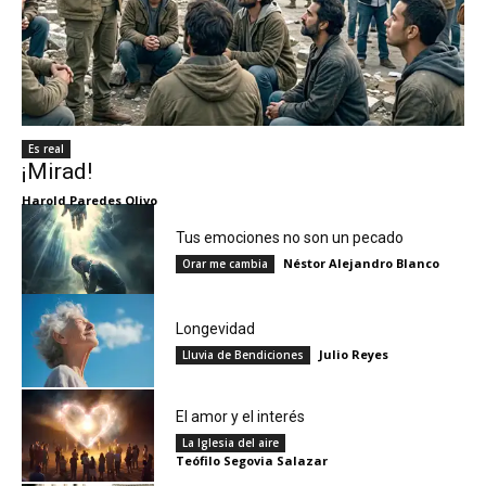
Es real
¡Mirad!
Harold Paredes Olivo
Tus emociones no son un pecado
Néstor Alejandro Blanco
Orar me cambia
Longevidad
Julio Reyes
Lluvia de Bendiciones
El amor y el interés
La Iglesia del aire
Teófilo Segovia Salazar