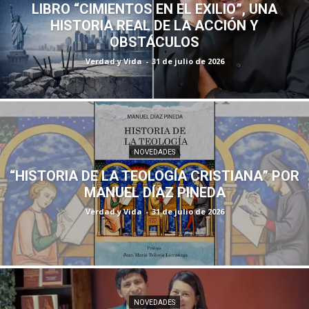
LIBRO “CIMIENTOS EN EL EXILIO”, UNA
HISTORIA REAL DE LA ACCIÓN Y
OBSTÁCULOS
Verdad y Vida
-
31 de julio de 2026
NOVEDADES
“HISTORIA DE LA TEOLOGÍA CRISTIANA” POR
MANUEL DÍAZ PINEDA
Verdad y Vida
-
31 de julio de 2026
NOVEDADES