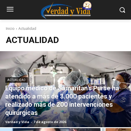
Inicio
Actualidad
ACTUALIDAD
ACTUALIDAD
Equipo médico de Samaritan’s Purse ha
atendido a más de 3.000 pacientes y
realizado más de 200 intervenciones
quirúrgicas
Verdad y Vida
-
7 de agosto de 2026