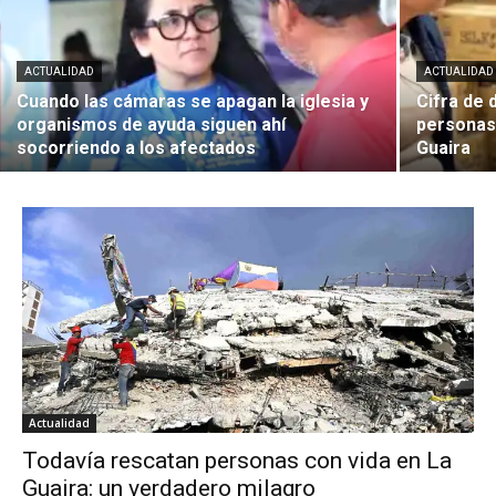
ACTUALIDAD
ACTUALIDAD
Cuando las cámaras se apagan la iglesia y
Cifra de 
organismos de ayuda siguen ahí
personas
socorriendo a los afectados
Guaira
Actualidad
Todavía rescatan personas con vida en La
Guaira: un verdadero milagro