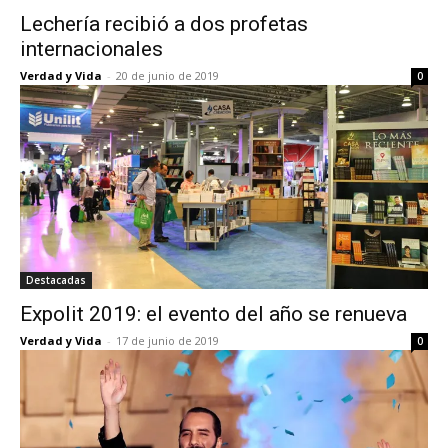
Lechería recibió a dos profetas
internacionales
Verdad y Vida
-
20 de junio de 2019
0
Destacadas
Expolit 2019: el evento del año se renueva
Verdad y Vida
-
17 de junio de 2019
0