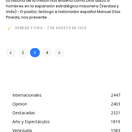
La historia de la misión nos enseña cómo Dios utilizó a
hombres en la expansión estratégica misionera (Verdad y
Vida).- El pastor, teólogo e historiador español Manuel Díaz
Pineda, nos presente...
VERDAD Y VIDA
-
7 DE AGOSTO DE 2026
2
3
4
Internacionales
2447
Opinion
2403
Destacadas
2321
Arte y Espectáculos
1819
Venezuela
1583