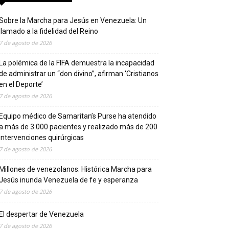
Sobre la Marcha para Jesús en Venezuela: Un
llamado a la fidelidad del Reino
7 de agosto de 2026
La polémica de la FIFA demuestra la incapacidad
de administrar un “don divino”, afirman ‘Cristianos
en el Deporte’
7 de agosto de 2026
Equipo médico de Samaritan’s Purse ha atendido
a más de 3.000 pacientes y realizado más de 200
intervenciones quirúrgicas
7 de agosto de 2026
Millones de venezolanos: Histórica Marcha para
Jesús inunda Venezuela de fe y esperanza
7 de agosto de 2026
El despertar de Venezuela
7 de agosto de 2026