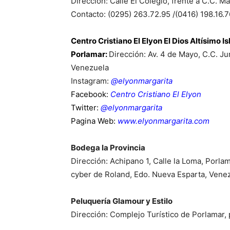
Dirección: Calle El Colegio, frente a C.C. 
Contacto: (0295) 263.72.95 /(0416) 198.16.7
Centro Cristiano El Elyon El Dios Altísimo I
Porlamar:
Dirección: Av. 4 de Mayo, C.C. Jum
Venezuela
Instagram:
@elyonmargarita
Facebook:
Centro Cristiano El Elyon
Twitter:
@elyonmargarita
Pagina Web:
www.elyonmargarita.com
Bodega la Provincia
Dirección: Achipano 1, Calle la Loma, Porlama
cyber de Roland, Edo. Nueva Esparta, Vene
Peluquería Glamour y Estilo
Dirección: Complejo Turístico de Porlamar, pa