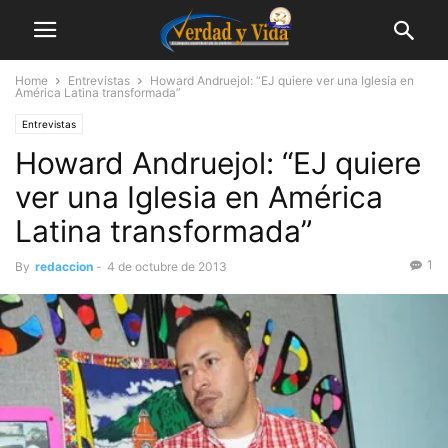
Home
Entrevistas
Howard Andruejol: “EJ quiere ver una Iglesia en
América Latina transformada”
Entrevistas
Howard Andruejol: “EJ quiere
ver una Iglesia en América
Latina transformada”
1
By
redaccion
-
4 de octubre de 2013