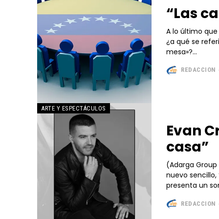
“Las ca
A lo último que
¿a qué se refer
mesa»?...
REDACCION
ARTE Y ESPECTÁCULOS
Evan Cr
casa”
(Adarga Group - Verdad y Vida).
nuevo sencillo,
presenta un son
REDACCION