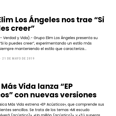
lim Los Ángeles nos trae “Si
es creer”
.- Grupo Elim Los Ángeles presenta su
 “Si lo puedes creer”, experimentando un estilo más
siempre manteniendo el estilo que caracteriza...
-
21 DE MAYO DE 2019
 Más Vida lanza “EP
cos” con nuevas versiones
entes sencillos. Se trata de los temas «Mi escudo
lverá (acústico)», «Un millón (acústico)», y «Tú superas...