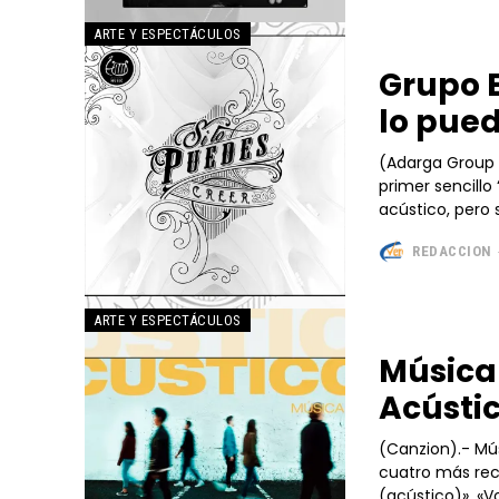
ARTE Y ESPECTÁCULOS
Grupo E
lo pued
(Adarga Group - Verdad y Vida)
primer sencillo
acústico, pero 
REDACCION
ARTE Y ESPECTÁCULOS
Música
Acústi
(Canzion).- Música Más Vida estrena «EP Acústicos», que comprende sus
cuatro más reci
(acústico)», «Vo