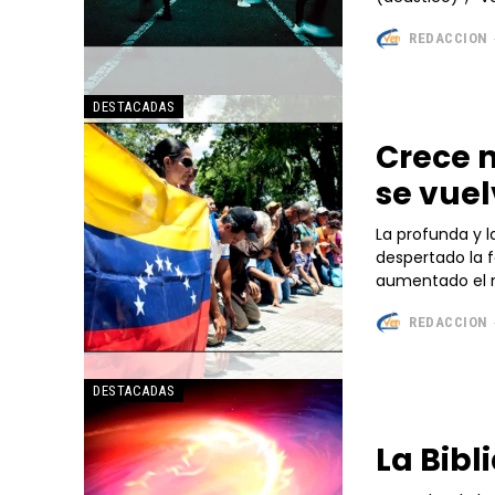
REDACCION
DESTACADAS
Crece 
se vuel
La profunda y l
despertado la f
aumentado el n
REDACCION
DESTACADAS
La Bibl