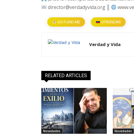
director@verdadyvida.org ║
www.ve
GO FUND ME
OFRENDAR
Verdad y Vida
RELATED ARTICLES
Novedades
Novedades