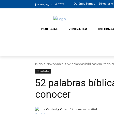
Quiénes Somos
Directorio
jueves, agosto 6, 2026
PORTADA
VENEZUELA
INTERNA
Inicio
Novedades
52 palabras bíblicas que todo 
Novedades
52 palabras bíbli
conocer
By
Verdad y Vida
17 de mayo de 2024