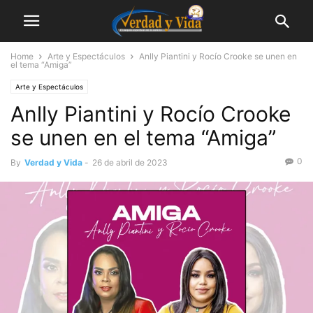
Home
Arte y Espectáculos
Anlly Piantini y Rocío Crooke se unen en
el tema “Amiga”
Arte y Espectáculos
Anlly Piantini y Rocío Crooke
se unen en el tema “Amiga”
0
By
Verdad y Vida
-
26 de abril de 2023