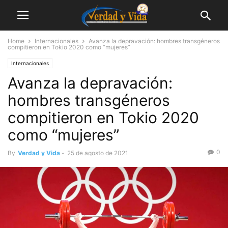
Home
Internacionales
Avanza la depravación: hombres transgéneros
compitieron en Tokio 2020 como “mujeres”
Internacionales
Avanza la depravación:
hombres transgéneros
compitieron en Tokio 2020
como “mujeres”
0
By
Verdad y Vida
-
25 de agosto de 2021