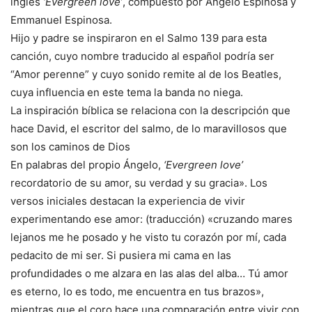
inglés
‘Evergreen love’
, compuesto por Ángelo Espinosa y
Emmanuel Espinosa.
Hijo y padre se inspiraron en el Salmo 139 para esta
canción, cuyo nombre traducido al español podría ser
“Amor perenne” y cuyo sonido remite al de los Beatles,
cuya influencia en este tema la banda no niega.
La inspiración bíblica se relaciona con la descripción que
hace David, el escritor del salmo, de lo maravillosos que
son los caminos de Dios
En palabras del propio Ángelo,
‘Evergreen love’
recordatorio de su amor, su verdad y su gracia». Los
versos iniciales destacan la experiencia de vivir
experimentando ese amor: (traducción) «cruzando mares
lejanos me he posado y he visto tu corazón por mí, cada
pedacito de mi ser. Si pusiera mi cama en las
profundidades o me alzara en las alas del alba… Tú amor
es eterno, lo es todo, me encuentra en tus brazos»,
mientras que el coro hace una comparación entre vivir con