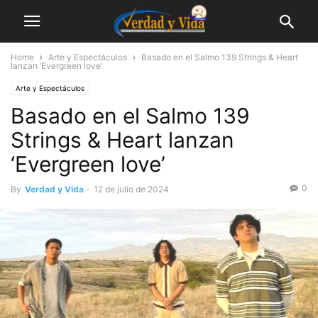
Home
Arte y Espectáculos
Basado en el Salmo 139 Strings & Heart
lanzan ‘Evergreen love’
Arte y Espectáculos
Basado en el Salmo 139
Strings & Heart lanzan
‘Evergreen love’
0
By
Verdad y Vida
-
12 de julio de 2024