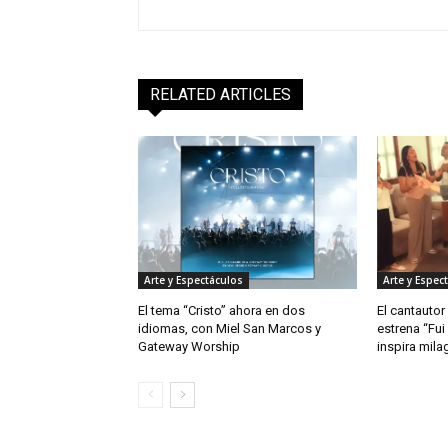
RELATED ARTICLES
Arte y Espectáculos
Arte y Espec
El tema “Cristo” ahora en dos
El cantautor
idiomas, con Miel San Marcos y
estrena “Fui
Gateway Worship
inspira mila