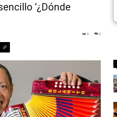
sencillo ‘¿Dónde
8
0