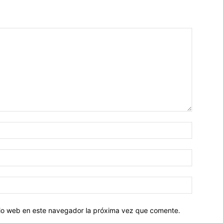
Nombre:
Correo
electróni
Sitio
web:
itio web en este navegador la próxima vez que comente.