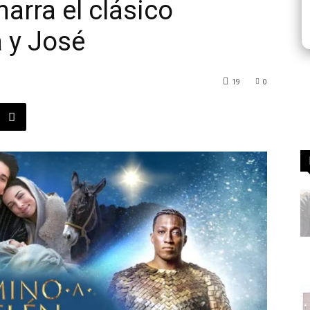
arra el clásico
 y José
19
0