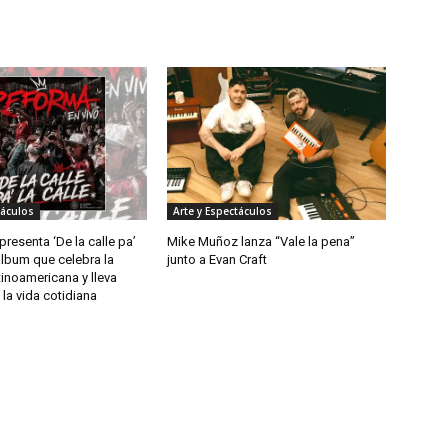
táculos
Arte y Espectáculos
resenta ‘De la calle pa’
Mike Muñoz lanza “Vale la pena”
 álbum que celebra la
junto a Evan Craft
tinoamericana y lleva
la vida cotidiana