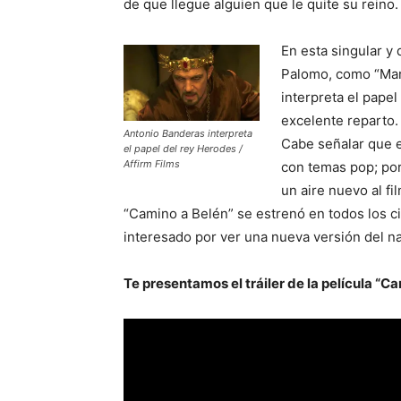
de que llegue alguien que le quite su reino.
En esta singular y 
Palomo, como “Mar
interpreta el pape
excelente reparto.
Antonio Banderas interpreta
Cabe señalar que e
el papel del rey Herodes /
Affirm Films
con temas pop; por
un aire nuevo al fi
“Camino a Belén” se estrenó en todos los ci
interesado por ver una nueva versión del 
Te presentamos el tráiler de la película “C