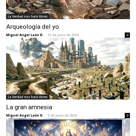
La Verdad nos hará libres
Arqueología del yo
Miguel Angel León R.
-
12 de junio de 2026
0
La Verdad nos hará libres
La gran amnesia
Miguel Angel León R.
-
5 de junio de 2026
0