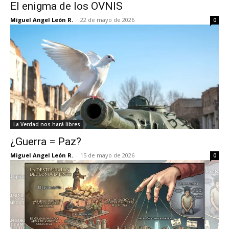
El enigma de los OVNIS
Miguel Angel León R.
-
22 de mayo de 2026
0
La Verdad nos hará libres
¿Guerra = Paz?
Miguel Angel León R.
-
15 de mayo de 2026
0