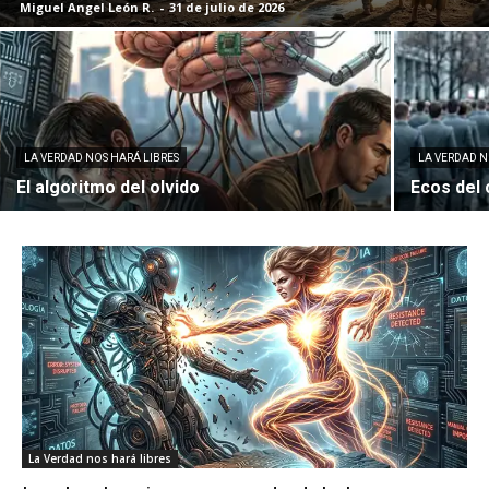
Miguel Angel León R.
-
31 de julio de 2026
LA VERDAD NOS HARÁ LIBRES
LA VERDAD N
El algoritmo del olvido
Ecos del 
La Verdad nos hará libres