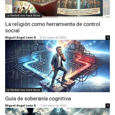
La Verdad nos hará libres
La religión como herramienta de control
social
Miguel Angel León R.
-
8 de mayo de 2026
0
La Verdad nos hará libres
Guía de soberanía cognitiva
Miguel Angel León R.
-
1 de mayo de 2026
0