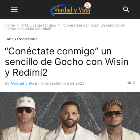
Home
Arte y Espectáculos
“Conéctate conmigo” un sencillo de
Gocho con Wisin y Redimi2
Arte y Espectáculos
“Conéctate conmigo” un
sencillo de Gocho con Wisin
y Redimi2
0
By
Verdad y Vida
-
6 de septiembre de 2023