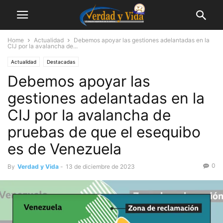
Home
Actualidad
Debemos apoyar las gestiones adelantadas en la
CIJ por la avalancha de...
Actualidad
Destacadas
Debemos apoyar las
gestiones adelantadas en la
CIJ por la avalancha de
pruebas de que el esequibo
es de Venezuela
0
By
Verdad y Vida
-
13 de diciembre de 2023