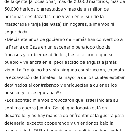
de la gente [al ocasionar] más de 20.000 martirios, más de
50.000 heridos o arrestados y más de un millón de
personas desplazadas, que viven en el sur de la
masacrada Franja [de Gaza] sin hogares, alimentos ni
seguridad».
»Diecisiete años de gobierno de Hamás han convertido a
la Franja de Gaza en un escenario para todo tipo de
fracasos y problemas difíciles, hasta tal punto que su
pueblo vive ahora en el peor estado de angustia jamás
visto. La Franja no ha visto ninguna construcción, excepto
la excavación de túneles, ¡la mayoría de los cuales estaban
destinados al contrabando y enriquecían a quienes los
poseían y los aseguraban!!».
»Los acontecimientos provocaron que Israel iniciara su
séptima guerra [contra Gaza], que todavía está en
desarrollo, y no hay manera de enfrentar esta guerra para
detenerla, excepto cooperando y uniéndonos bajo la
bandera de la OLP, obedeciendo su política y [honrando]