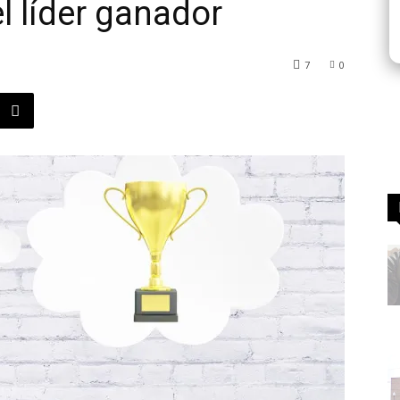
l líder ganador
7
0