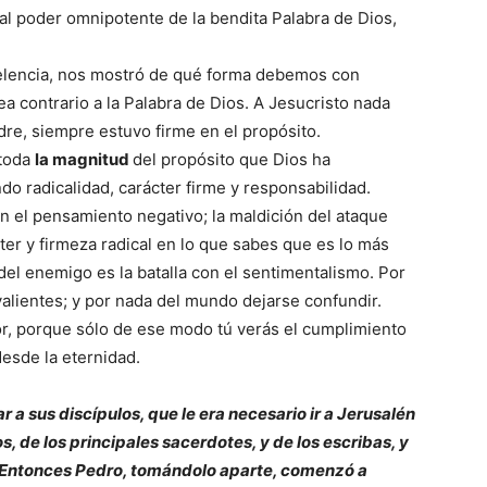
al poder omnipotente de la bendita Palabra de Dios,
celencia, nos mostró de qué forma debemos con
ea contrario a la Palabra de Dios. A Jesucristo nada
re, siempre estuvo firme en el propósito.
 toda
la magnitud
del propósito que Dios ha
o radicalidad, carácter firme y responsabilidad.
on el pensamiento negativo; la maldición del ataque
ter y firmeza radical en lo que sabes que es lo más
del enemigo es la batalla con el sentimentalismo. Por
 valientes; y por nada del mundo dejarse confundir.
or, porque sólo de ese modo tú verás el cumplimiento
desde la eternidad.
a sus discípulos, que le era necesario ir a Jerusalén
 de los principales sacerdotes, y de los escribas, y
ía. Entonces Pedro, tomándolo aparte, comenzó a