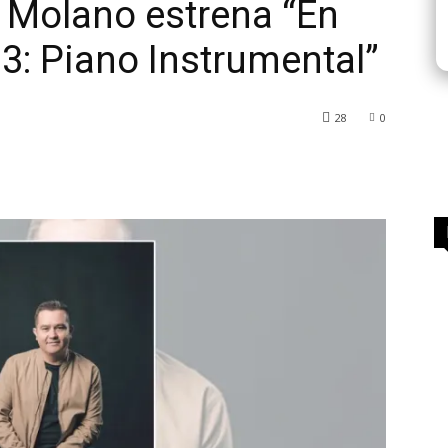
 Molano estrena “En
 3: Piano Instrumental”
28
0