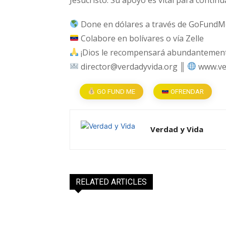
Done en dólares a través de GoFundM
Colabore en bolívares o vía Zelle
¡Dios le recompensará abundantemente
director@verdadyvida.org ║
www.ve
GO FUND ME
OFRENDAR
Verdad y Vida
RELATED ARTICLES