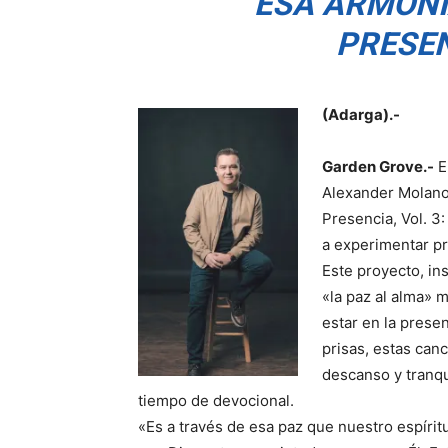
ESA ARMONÍ
PRESEN
(Adarga).-
Garden Grove.-
E
Alexander Molano
Presencia, Vol. 3:
a experimentar p
Este proyecto, in
«la paz al alma» 
estar en la prese
prisas, estas can
descanso y tranqu
tiempo de devocional.
«Es a través de esa paz que nuestro espírit