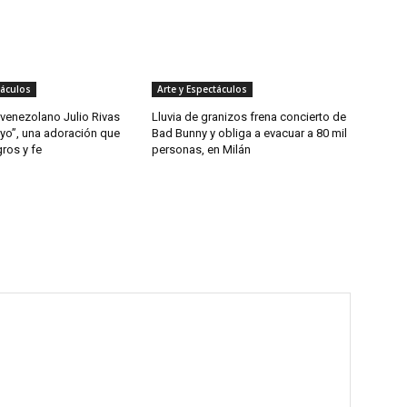
táculos
Arte y Espectáculos
 venezolano Julio Rivas
Lluvia de granizos frena concierto de
 yo”, una adoración que
Bad Bunny y obliga a evacuar a 80 mil
gros y fe
personas, en Milán