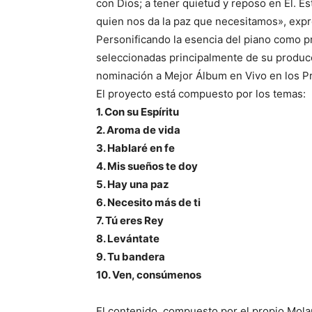
con Dios; a tener quietud y reposo en Él. E
quien nos da la paz que necesitamos», expre
Personificando la esencia del piano como pr
seleccionadas principalmente de su producci
nominación a Mejor Álbum en Vivo en los P
El proyecto está compuesto por los temas:
1. Con su Espíritu
2. Aroma de vida
3. Hablaré en fe
4. Mis sueños te doy
5. Hay una paz
6. Necesito más de ti
7. Tú eres Rey
8. Levántate
9. Tu bandera
10. Ven, consúmenos
El contenido, compuesto por el propio Molan