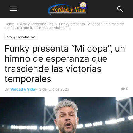
Home
Arte y Espectáculos
Funky presenta “Mi copa”, un himno de
esperanza que trasciende las victorias...
Arte y Espectáculos
Funky presenta “Mi copa”, un
himno de esperanza que
trasciende las victorias
temporales
0
By
Verdad y Vida
-
3 de julio de 2026