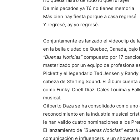
No queda rastro de todo lo que fui ayer
De mis pecados ya Tú no tienes memoria
Más bien hay fiesta porque a casa regresé
Y regresé, ay yo regresé.
Conjuntamente es lanzado el videoclip de la 
en la bella ciudad de Quebec, Canadá, bajo 
“Buenas Noticias”
compuesto por 17 cancio
masterizado por un equipo de profesionales 
Pickett y el legendario Ted Jensen y Randy 
cabeza de Sterling Sound. El álbum cuenta 
como Funky, Onell Díaz, Cales Louima y Fal
musical.
Gilberto Daza se ha consolidado como uno 
reconocimiento en la industria musical crist
le han valido cuatro nominaciones a los Pr
El lanzamiento de
“Buenas Noticias”
estará 
comunicación e inﬂuencers, y un showcase e