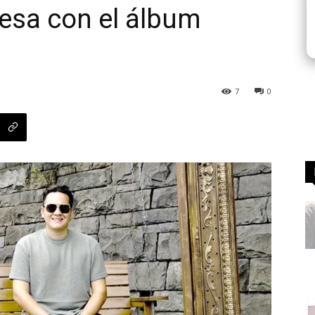
resa con el álbum
7
0