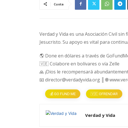
Cuota
Verdad y Vida es una Asociación Civil sin 
Jesucristo. Su apoyo es vital para continu
🌎 Done en dólares a través de GoFundM
🇻🇪 Colabore en bolívares o vía Zelle
🙏 ¡Dios le recompensará abundantement
📧 director@verdadyvida.org ║ 🌐 www.ve
💰 GO FUND ME
🇻🇪 OFRENDAR
Verdad y Vida