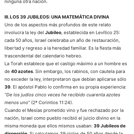
ninguna otra nación.
III. LOS 39 JUBILEOS: UNA MATEMÁTICA DIVINA
Uno de los aspectos más profundos de este relato
involucra la ley del
Jubileo
, establecida en Levítico 25:
cada 50 años, Israel celebraba un año de restauración,
libertad y regreso a la heredad familiar. Es la fiesta más
trascendental del calendario hebreo.
La Torah establece que el castigo máximo a un hombre es
de
40 azotes
. Sin embargo, los rabinos, con cautela para
no exceder la ley, interpretaron que debían aplicarse sólo
39
. El apóstol Pablo lo confirma en su propia experiencia:
“De los judíos cinco veces he recibido cuarenta azotes
menos uno”
(2ª Corintios 11:24).
Cuando el Mesías prometido vino y fue rechazado por la
nación, Israel como pueblo recibió el juicio divino en la
misma moneda que ellos mismos usaban:
39 Jubileos de
dispersión
. Si calculamos 39 ciclos de 50 años desde la