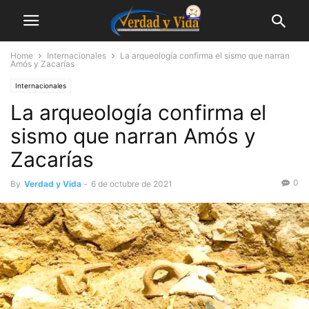
Home
Internacionales
La arqueología confirma el sismo que narran
Amós y Zacarías
Internacionales
La arqueología confirma el
sismo que narran Amós y
Zacarías
0
By
Verdad y Vida
-
6 de octubre de 2021