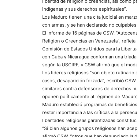
libertad de religión o creencias, así como p
indígenas y sus derechos espirituales”.
Los Maduro tienen una cita judicial en marzo
con armas, y se han declarado no culpables
El informe de 16 páginas de CSW, “Autocensu
Religión o Creencias en Venezuela”, reflej
Comisión de Estados Unidos para la Liberta
con Cuba y Nicaragua conforman una tríada a
según la USCIRF, y CSW afirmó que el mode
Los líderes religiosos “son objeto rutinario 
casos, desaparición forzada”, escribió CSW
similares contra defensores de derechos h
oponen políticamente al régimen de Maduro
Maduro estableció programas de beneficios 
restar importancia a las críticas a la perse
libertades religiosas garantizadas constit
“Si bien algunos grupos religiosos han acept
afirmó CSW, “otros que han denunciado la d