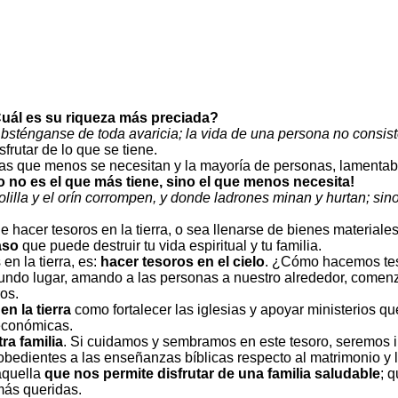
uál es su riqueza más preciada?
bsténganse de toda avaricia; la vida de una persona no consis
frutar de lo que se tiene.
las que menos se necesitan y la mayoría de personas, lamentab
o no es el que más tiene, sino el que menos necesita!
lilla y el orín corrompen, y donde ladrones minan y hurtan; sino 
 hacer tesoros en la tierra, o sea llenarse de bienes materiale
aso
que puede destruir tu vida espiritual y tu familia.
en la tierra, es:
hacer tesoros en el cielo
. ¿Cómo hacemos teso
undo lugar, amando a las personas a nuestro alrededor, comenz
os.
en la tierra
como fortalecer las iglesias y apoyar ministerios q
económicas.
ra familia
. Si cuidamos y sembramos en este tesoro, seremos 
obedientes a las enseñanzas bíblicas respecto al matrimonio y l
aquella
que nos permite disfrutar de una familia saludable
; 
más queridas.