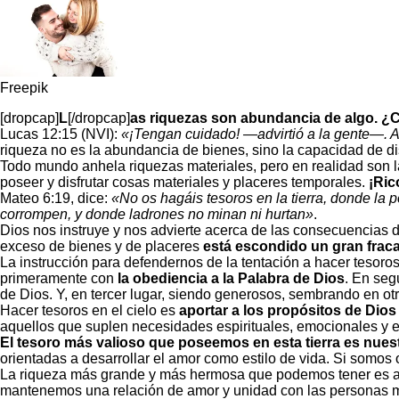
Freepik
[dropcap]
L
[/dropcap]
as riquezas son abundancia de algo. ¿C
Lucas 12:15 (NVI):
«¡Tengan cuidado! —advirtió a la gente—. A
riqueza no es la abundancia de bienes, sino la capacidad de dis
Todo mundo anhela riquezas materiales, pero en realidad son 
poseer y disfrutar cosas materiales y placeres temporales.
¡Ric
Mateo 6:19, dice:
«No os hagáis tesoros en la tierra, donde la po
corrompen, y donde ladrones no minan ni hurtan»
.
Dios nos instruye y nos advierte acerca de las consecuencias de
exceso de bienes y de placeres
está escondido un gran frac
La instrucción para defendernos de la tentación a hacer tesoros 
primeramente con
la obediencia a la Palabra de Dios
. En seg
de Dios. Y, en tercer lugar, siendo generosos, sembrando en otr
Hacer tesoros en el cielo es
aportar a los propósitos de Dios 
aquellos que suplen necesidades espirituales, emocionales y 
El tesoro más valioso que poseemos en esta tierra es nuest
orientadas a desarrollar el amor como estilo de vida. Si somos 
La riqueza más grande y más hermosa que podemos tener es 
mantenemos una relación de amor y unidad con las personas 