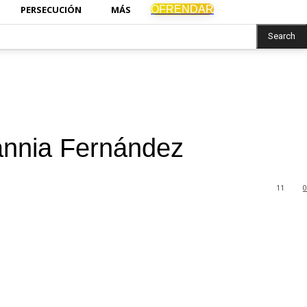
OFRENDAR
PERSECUCIÓN
MÁS
Search
annia Fernández
11
0