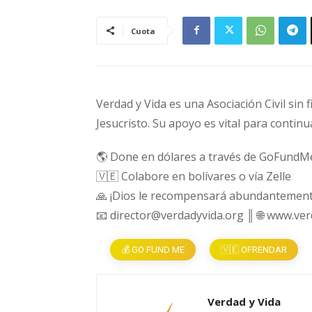
Cuota
Verdad y Vida es una Asociación Civil sin 
Jesucristo. Su apoyo es vital para continu
🌎 Done en dólares a través de GoFundM
🇻🇪 Colabore en bolívares o vía Zelle
🙏 ¡Dios le recompensará abundantement
📧 director@verdadyvida.org ║ 🌐 www.ve
💰 GO FUND ME
🇻🇪 OFRENDAR
Verdad y Vida