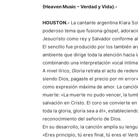
(Heaven Music – Verdad y Vida).-
HOUSTON
.-
La cantante argentina Kiara So
poderoso tema que fusiona góspel, adoració
Jesucristo como rey y Salvador conforme al 
El sencillo fue producido por los también 
ambiente que dirige toda la atención hacia la
combinando una interpretación vocal íntima
A nivel lírico,
Gloria
retrata el acto de rede
siendo Dios, pagaste el precio por mi error
como expresión máxima de amor. La canción 
muerte: «La muerte no pudo vencer, la tumb
salvación en Cristo. El coro se convierte en e
toda la gloria, gloria sea a él», establecien
reconocimiento del señorío de Dios.
En su desarrollo, la canción amplía su leng
«Eres principio, tú eres final, tú eres el Ve