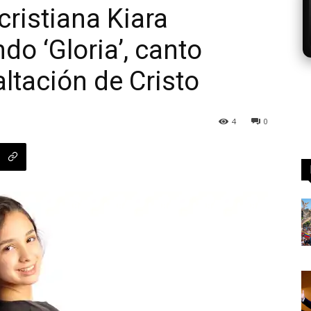
cristiana Kiara
o ‘Gloria’, canto
altación de Cristo
4
0