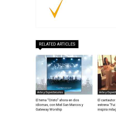
RELATED ARTICLES
Arte y Espectáculos
Arte y Espec
El tema “Cristo” ahora en dos
El cantautor
idiomas, con Miel San Marcos y
estrena “Fui
Gateway Worship
inspira mila