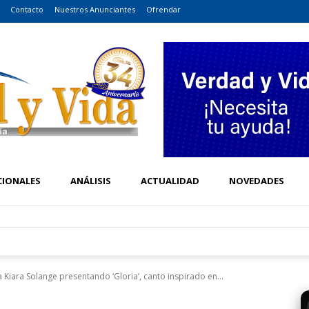
Contacto
Nuestros Anunciantes
Ofrendar
CIONALES
ANÁLISIS
ACTUALIDAD
NOVEDADES
a Kiara Solange presentando ‘Gloria’, canto inspirado en...