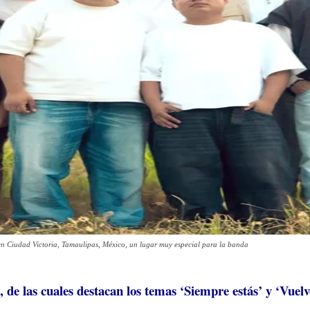
en Ciudad Victoria, Tamaulipas, México, un lugar muy especial para la banda
de las cuales destacan los temas ‘Siempre estás’ y ‘Vuelvo