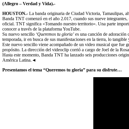
(Allegro – Verdad y Vida).-
HOUSTON.-
La banda originaria de Ciudad Victoria, Tamaulipas, a
Banda TNT comenzó en el año 2.017, cuando sus nueve integrantes, de
oficial. TNT significa «Tomando nuestro territorio». Una parte impo
conocer a través de la plataforma YouTube.
Su nuevo sencillo
‘Queremos tu gloria’
es una canción de adoración c
temporada, ir en busca de sus manifestaciones en la tierra, lo tangi
Este nuevo sencillo viene acompañado de un video musical que fue gr
propósito. La dirección del videoclip corrió a cargo de Joel de la Ro
Hasta este momento, Banda TNT ha lanzado seis producciones originales
América Latina.◄
Presentamos el tema “Queremos tu gloria” para su disfrute…