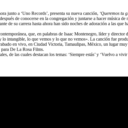
hora junto a ‘Uno Records’, presenta su nueva canción,
‘Queremos tu gl
spués de conocerse en la congregación y juntarse a hacer música de m
rtante de su carrera hasta ahora han sido noches de adoración a las q
ontemporánea, que, en palabras de Isaac Montenegro, líder y director d
ble y lo intangible, lo que vemos y lo que no vemos». La canción fue p
abado en vivo, en Ciudad Victoria, Tamaulipas, México, un lugar muy e
sa para De La Rosa Films.
, de las cuales destacan los temas: ‘Siempre estás’ y ‘Vuelvo a vivir’