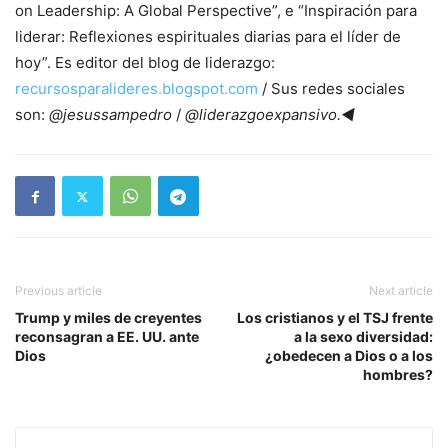
on Leadership: A Global Perspective”, e “Inspiración para
liderar: Reflexiones espirituales diarias para el líder de
hoy”. Es editor del blog de liderazgo:
recursosparalideres.blogspot.com
/ Sus redes sociales
son:
@jesussampedro
/
@liderazgoexpansivo.◄
Previous article
Next article
Trump y miles de creyentes
Los cristianos y el TSJ frente
reconsagran a EE. UU. ante
a la sexo diversidad:
Dios
¿obedecen a Dios o a los
hombres?