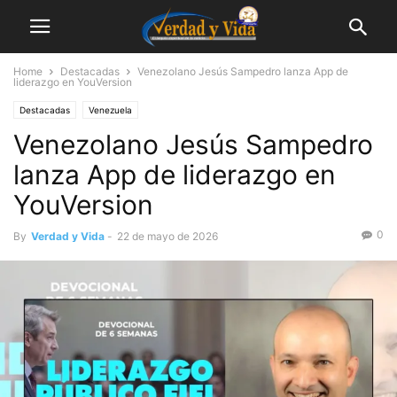
Home
Destacadas
Venezolano Jesús Sampedro lanza App de
liderazgo en YouVersion
Destacadas
Venezuela
Venezolano Jesús Sampedro
lanza App de liderazgo en
YouVersion
0
By
Verdad y Vida
-
22 de mayo de 2026