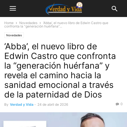
Home
Novedades
‘Abba’, el nuevo libro de Edwin Castro que
confronta la “generación huérfana”...
Novedades
‘Abba’, el nuevo libro de
Edwin Castro que confronta
la “generación huérfana” y
revela el camino hacia la
sanidad emocional a través
de la paternidad de Dios
0
By
Verdad y Vida
-
24 de abril de 2026